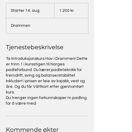
1 200
norske
Starter 14. aug.
S
1 200 kr
kroner
t
a
Drammen
r
t
e
r
Tjenestebeskrivelse
1
4
Ta Introduksjonskurs Hav i Drammen! Dette
.
er trinn 1 i kursstigen til Norges
a
padleforbund. Du lærer padleteknikk for
u
fremdrift, sving og balanse/stabilitet.
g
Inkludert i prisen er leie av kajakk, vest og
.
åre. Og du får Våttkort etter gjennomført
kurs.
Du trenger ingen forkunnskaper m padling
for å være med.
Kommende økter