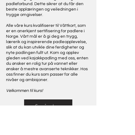
padleforbund. Dette sikrer at du får den
beste opplæringen og veiledningen i
trygge omgivelser.
Alle våre kurs kvalifiserer til Våttkort, som
er en anerkjent sertifisering for padlere i
Norge. Vårt mål er å gi deg en trygg,
lærerik og inspirerende padleopplevelse,
slik at du kan utvikle dine ferdigheter og
nyte padlingen fullt ut. Kom og opplev
gleden ved kajakkpadling med oss, enten
du ønsker en rolig tur på vannet eller
ønsker å mestre avanserte teknikker. Hos
oss finner du kurs som passer for alle
nivåer og ambisjoner.
Velkommen til kurs!
Se våre kurs
​​Kajakk og Fritid AS
Nedre Eikervei 12
3045 Drammen