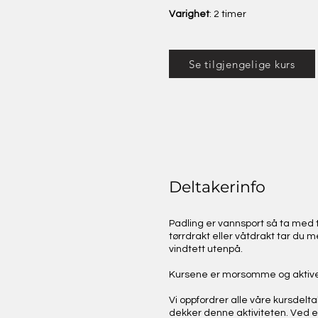
Varighet
: 2 timer
Se tilgjengelige kurs
​Deltakerinfo
Padling er vannsport så ta med tø
tørrdrakt eller våtdrakt tar du m
vindtett utenpå.
Kursene er morsomme og aktive
Vi oppfordrer alle våre kursdeltak
dekker denne aktiviteten. Ved e