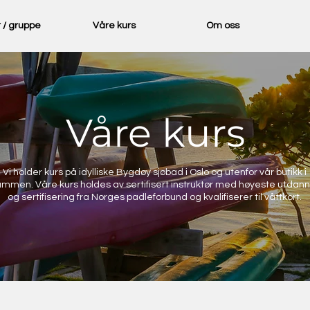
t / gruppe
Våre kurs
Om oss
Våre kurs
Vi holder kurs på idylliske Bygdøy sjøbad i Oslo og utenfor vår butikk i
mmen. Våre kurs holdes av sertifisert instruktør med høyeste utdann
og sertifisering fra Norges padleforbund og kvalifiserer til våttkort.