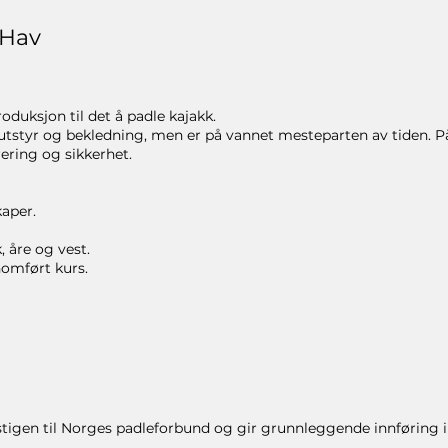
 Hav
duksjon til det å padle kajakk.
utstyr og bekledning, men er på vannet mesteparten av tiden. P
ring og sikkerhet.
aper.
, åre og vest.
nomført kurs.
sstigen til Norges padleforbund og gir grunnleggende innføring i