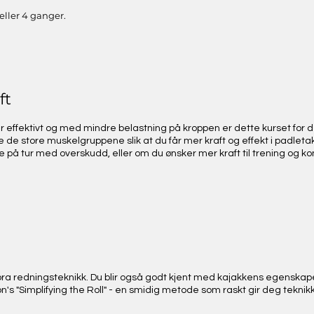
 eller 4 ganger.
ft
mer effektivt og med mindre belastning på kroppen er dette kurset for 
 de store muskelgruppene slik at du får mer kraft og effekt i padleta
e på tur med overskudd, eller om du ønsker mer kraft til trening og k
 bra redningsteknikk. Du blir også godt kjent med kajakkens egenskap
n's "Simplifying the Roll" - en smidig metode som raskt gir deg teknikk