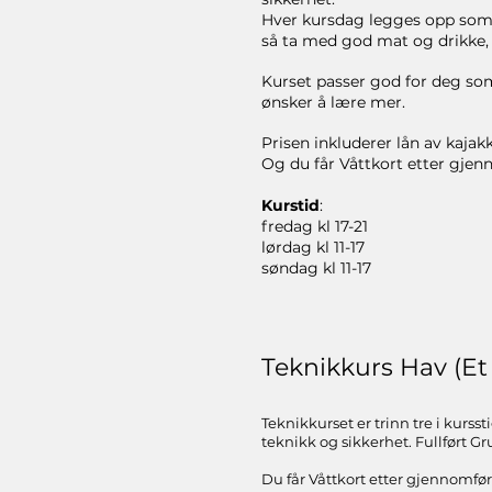
Hver kursdag legges opp som 
så ta med god mat og drikke, 
Kurset passer god for deg som 
ønsker å lære mer.
Prisen inkluderer lån av kajakk
Og du får Våttkort etter gjen
Kurstid
:
fredag kl 17-21
lørdag kl 11-17
søndag kl 11-17
​​Teknikkurs Hav (E
Teknikkurset er trinn tre i kurs
teknikk og sikkerhet. Fullført Gru
Du får Våttkort etter gjennomfør