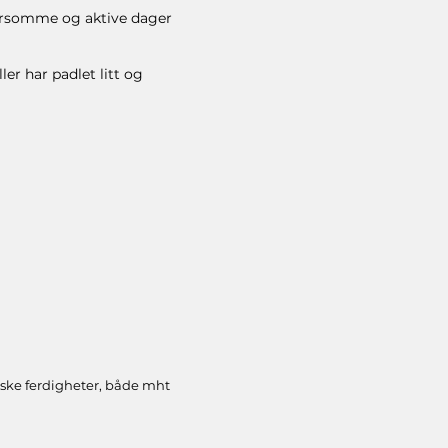
morsomme og aktive dager
er har padlet litt og
niske ferdigheter, både mht