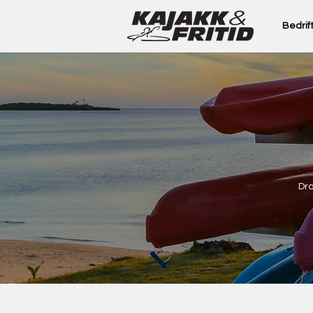
Bedrif
Dra