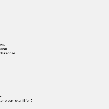
deg.
kene.
onkurranse.
er.
ene som skal til for å